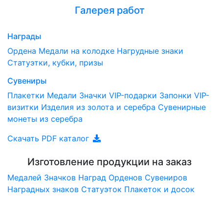
Галерея работ
Награды
Ордена
Медали на колодке
Нагрудные знаки
Статуэтки, кубки, призы
Сувениры
Плакетки
Медали
Значки
VIP-подарки
Запонки
VIP-
визитки
Изделия из золота и серебра
Сувенирные
монеты из серебра
Скачать PDF каталог
Изготовление продукции на заказ
Медалей
Значков
Наград
Орденов
Сувениров
Наградныx знаков
Статуэток
Плакеток и досок