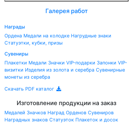
Галерея работ
Награды
Ордена
Медали на колодке
Нагрудные знаки
Статуэтки, кубки, призы
Сувениры
Плакетки
Медали
Значки
VIP-подарки
Запонки
VIP-
визитки
Изделия из золота и серебра
Сувенирные
монеты из серебра
Скачать PDF каталог
Изготовление продукции на заказ
Медалей
Значков
Наград
Орденов
Сувениров
Наградныx знаков
Статуэток
Плакеток и досок