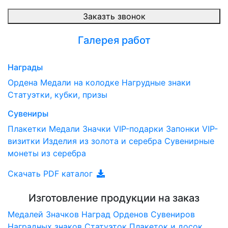
Заказть звонок
Галерея работ
Награды
Ордена
Медали на колодке
Нагрудные знаки
Статуэтки, кубки, призы
Сувениры
Плакетки
Медали
Значки
VIP-подарки
Запонки
VIP-
визитки
Изделия из золота и серебра
Сувенирные
монеты из серебра
Скачать PDF каталог
Изготовление продукции на заказ
Медалей
Значков
Наград
Орденов
Сувениров
Наградныx знаков
Статуэток
Плакеток и досок