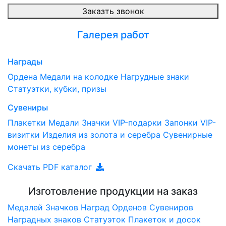
Заказть звонок
Галерея работ
Награды
Ордена
Медали на колодке
Нагрудные знаки
Статуэтки, кубки, призы
Сувениры
Плакетки
Медали
Значки
VIP-подарки
Запонки
VIP-
визитки
Изделия из золота и серебра
Сувенирные
монеты из серебра
Скачать PDF каталог
Изготовление продукции на заказ
Медалей
Значков
Наград
Орденов
Сувениров
Наградныx знаков
Статуэток
Плакеток и досок