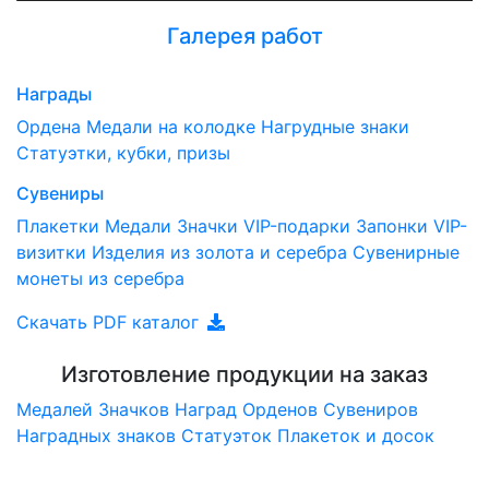
Галерея работ
Награды
Ордена
Медали на колодке
Нагрудные знаки
Статуэтки, кубки, призы
Сувениры
Плакетки
Медали
Значки
VIP-подарки
Запонки
VIP-
визитки
Изделия из золота и серебра
Сувенирные
монеты из серебра
Скачать PDF каталог
Изготовление продукции на заказ
Медалей
Значков
Наград
Орденов
Сувениров
Наградныx знаков
Статуэток
Плакеток и досок